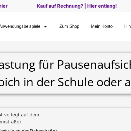
 Rechnung? |
Hier entlang!
Versand in alle EU
Anwendungsbeispiele
Zum Shop
Mein Konto
Hin
lastung für Pausenaufsic
pich in der Schule oder 