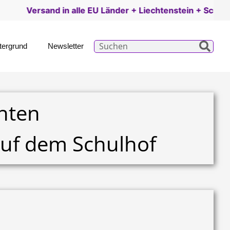
 Länder + Liechtenstein + Schweiz |
Details hier
tergrund
Newsletter
hten
auf dem Schulhof