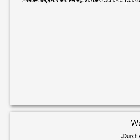
Friedensteppich fest verlegt auf dem Schulhof (Gru
Wa
„Durch 