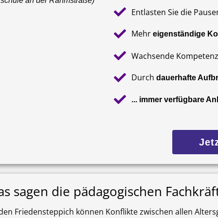
ndschule an der Rahmstraße)
Entlasten Sie die Pause
Mehr
eigenständige Ko
Wachsende Kompetenz d
Durch
dauerhafte Aufb
... immer verfügbare Anl
Jet
s sagen die pädagogischen Fachkräf
den Friedensteppich können Konflikte zwischen allen Alter