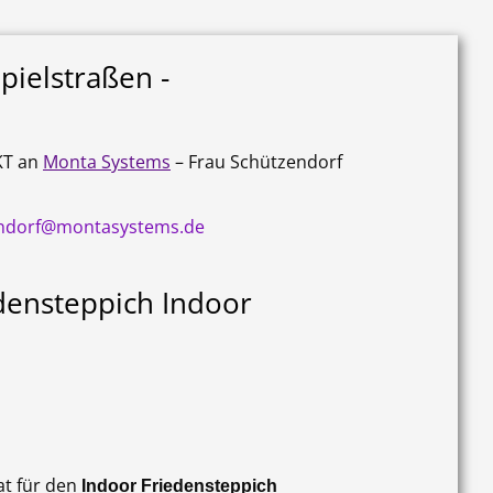
pielstraßen -
KT an
Monta Systems
– Frau Schützendorf
endorf@montasystems.de
densteppich Indoor
at für den
Indoor Friedensteppich