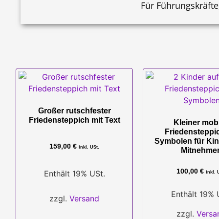
Für Führungskräfte
Großer rutschfester
Friedensteppich mit Text
Kleiner mobi
Friedensteppic
Symbolen für Ki
159,00
€
inkl. USt.
Mitnehme
100,00
€
Enthält 19% USt.
inkl. 
Enthält 19% 
zzgl.
Versand
zzgl.
Versa