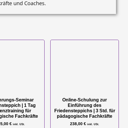
kräfte und Coaches.
hrungs-Seminar
Online-Schulung zur
nsteppich | 1 Tag
Einführung des
enztraining für
Friedensteppichs | 3 Std. für
ische Fachkräfte
pädagogische Fachkräfte
95,00
€
238,00
€
inkl. USt.
inkl. USt.