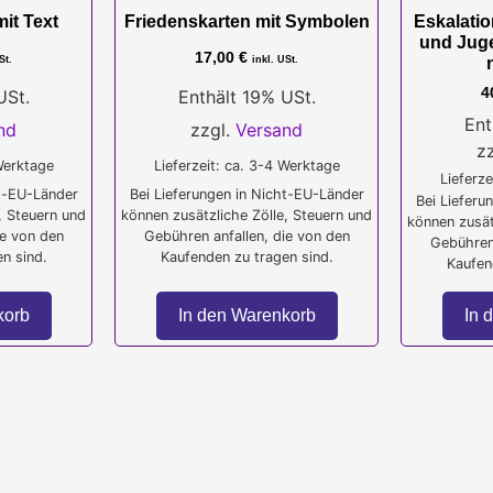
it Text
Friedenskarten mit Symbolen
Eskalatio
und Jugen
17,00
€
St.
inkl. USt.
4
USt.
Enthält 19% USt.
Ent
nd
zzgl.
Versand
z
 Werktage
Lieferzeit: ca. 3-4 Werktage
Lieferze
ht-EU-Länder
Bei Lieferungen in Nicht-EU-Länder
Bei Lieferu
, Steuern und
können zusätzliche Zölle, Steuern und
können zusät
ie von den
Gebühren anfallen, die von den
Gebühren 
n sind.
Kaufenden zu tragen sind.
Kaufen
korb
In den Warenkorb
In 