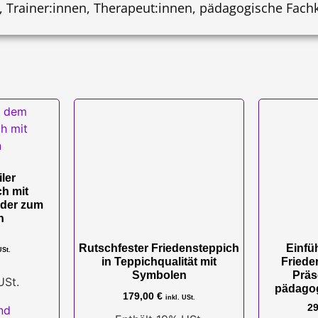
, Trainer:innen, Therapeut:innen, pädagogische Fach
ler
h mit
nder zum
n
Rutschfester Friedensteppich
Einfü
USt.
in Teppichqualität mit
Friede
Symbolen
Präs
USt.
pädagog
179,00
€
inkl. USt.
2
nd