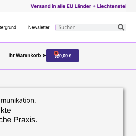
Versand in alle EU Länder + Liechtenstein + Schweiz |
De
tergrund
Newsletter
0
Ihr Warenkorb ➤
0,00
€
mmunikation.
kte
che Praxis.