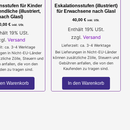
nsstufen für Kinder
Eskalationsstufen (illustriert)
dliche (illustriert,
für Erwachsene nach Glasl
nach Glasl)
40,00
€
inkl. USt.
0,00
€
inkl. USt.
Enthält 19% USt.
hält 19% USt.
zzgl.
Versand
zgl.
Versand
Lieferzeit: ca. 3-4 Werktage
it: ca. 3-4 Werktage
Bei Lieferungen in Nicht-EU-Länder
ngen in Nicht-EU-Länder
können zusätzliche Zölle, Steuern und
zliche Zölle, Steuern und
Gebühren anfallen, die von den
anfallen, die von den
Kaufenden zu tragen sind.
den zu tragen sind.
In den Warenkorb
den Warenkorb