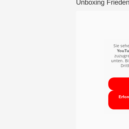
Unboxing Friede
Sie seh
YouT
zuzugre
unten. Bi
Drit
Erfor