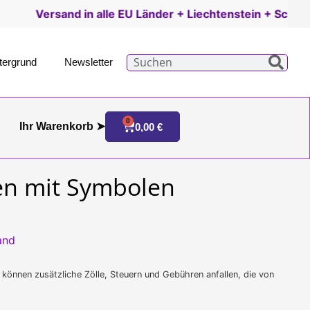
 in alle EU Länder + Liechtenstein + Schweiz |
Details hie
tergrund
Newsletter
0
Ihr Warenkorb ➤
0,00
€
en mit Symbolen
and
 können zusätzliche Zölle, Steuern und Gebühren anfallen, die von